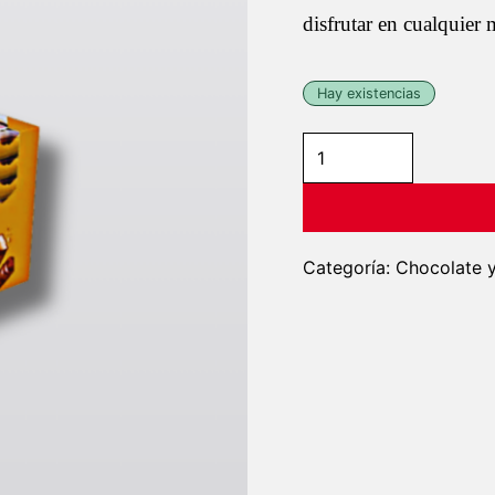
disfrutar en cualquier
Hay existencias
Twix
-
Caja
de
25
Categoría:
Chocolate y
unidades
cantidad