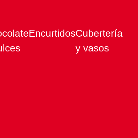
colate
Encurtidos
Cubertería
ulces
y vasos