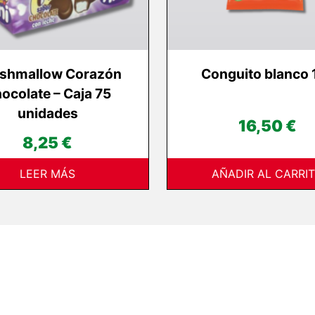
shmallow Corazón
Conguito blanco 
ocolate – Caja 75
unidades
16,50
€
8,25
€
LEER MÁS
AÑADIR AL CARRI