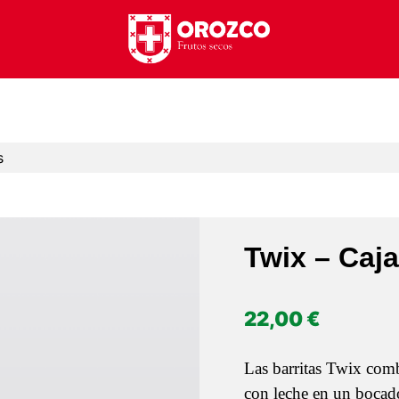
s
Twix – Caj
22,00
€
Las barritas Twix comb
con leche en un bocado