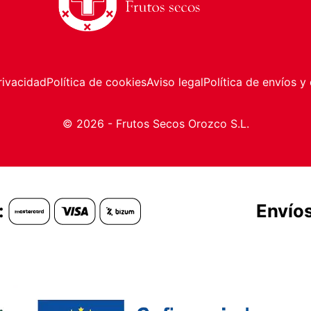
rivacidad
Política de cookies
Aviso legal
Política de envíos y
© 2026 - Frutos Secos Orozco S.L.
:
Envíos