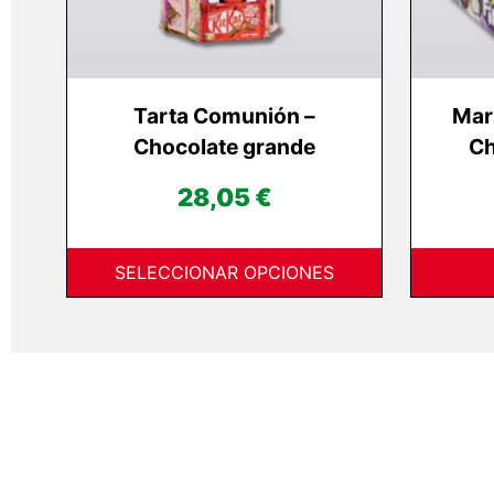
elegir
en
la
página
Tarta Comunión –
Mar
de
Chocolate grande
Ch
producto
28,05
€
SELECCIONAR OPCIONES