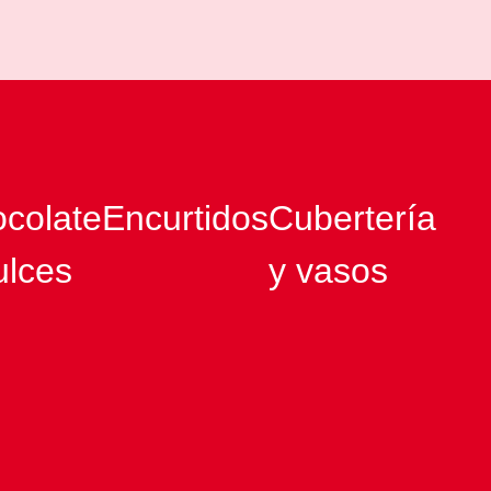
colate
Encurtidos
Cubertería
ulces
y vasos