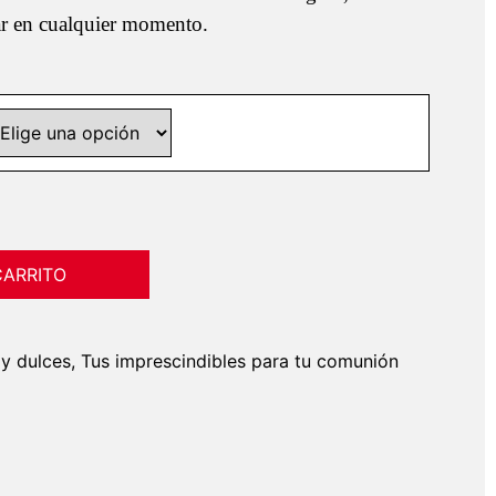
desde
tar en cualquier momento.
1,05 €
hasta
32,00 €
CARRITO
y dulces
,
Tus imprescindibles para tu comunión