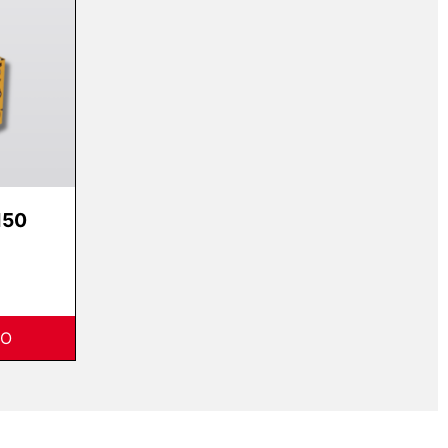
150
TO