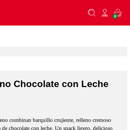
0
no Chocolate con Leche
Rango
de
eno combinan barquillo crujiente, relleno cremoso
precios:
a de chocolate con leche. Un snack ligero, delicioso