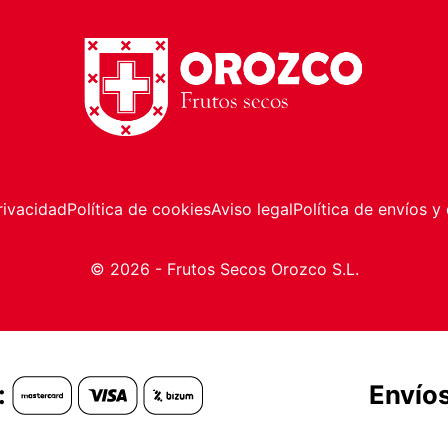
rivacidad
Política de cookies
Aviso legal
Política de envíos y
© 2026 - Frutos Secos Orozco S.L.
:
Envíos