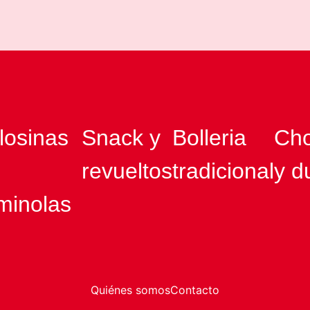
losinas
Snack y
Bolleria
Cho
revueltos
tradicional
y d
minolas
Quiénes somos
Contacto