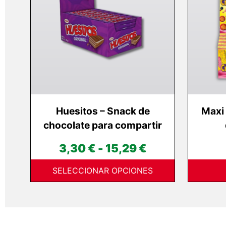
variantes.
Las
opciones
se
pueden
elegir
en
la
página
Huesitos – Snack de
Maxi 
de
chocolate para compartir
producto
Rango
3,30
€
-
15,29
€
de
SELECCIONAR OPCIONES
precios:
desde
3,30 €