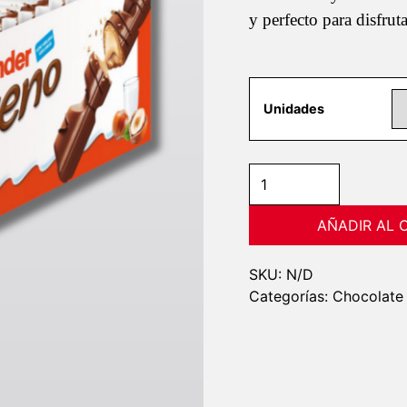
y perfecto para disfru
Unidades
Kinder
Bueno
Chocolate
AÑADIR AL 
con
Leche
SKU:
N/D
cantidad
Categorías:
Chocolate 