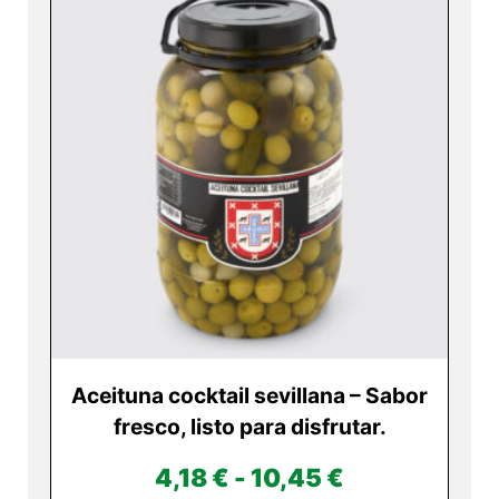
5,00 €
producto
tiene
hasta
múltiples
14,30 €
variantes.
Las
opciones
se
pueden
elegir
en
la
página
de
producto
Aceituna cocktail sevillana – Sabor
fresco, listo para disfrutar.
Rango
4,18
€
-
10,45
€