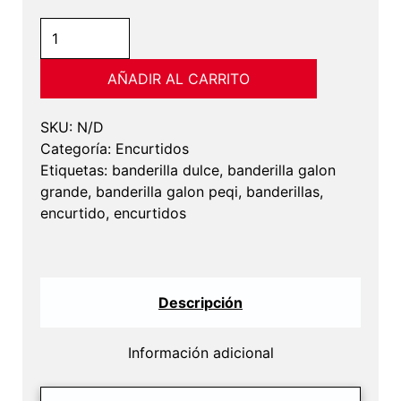
Banderilla
Dulce-
Encurtidos
AÑADIR AL CARRITO
saludables.
cantidad
SKU:
N/D
Categoría:
Encurtidos
Etiquetas:
banderilla dulce
,
banderilla galon
grande
,
banderilla galon peqi
,
banderillas
,
encurtido
,
encurtidos
Descripción
Información adicional