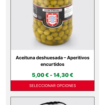
opciones
se
pueden
elegir
en
la
página
de
producto
Aceituna deshuesada – Aperitivos
encurtidos
Rango
5,00
€
-
14,30
€
de
SELECCIONAR OPCIONES
precios:
desde
Este