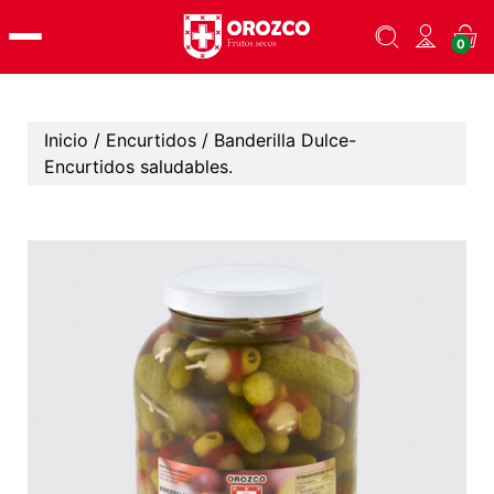
Skip
0
to
content
Inicio
/
Encurtidos
/ Banderilla Dulce-
Encurtidos saludables.