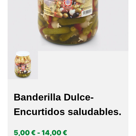
Banderilla Dulce-
Encurtidos saludables.
Rango
5,00
€
-
14,00
€