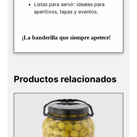
Listas para servir:
ideales para
aperitivos, tapas y eventos.
¡La banderilla que siempre apetece!
Productos relacionados
Este
producto
tiene
múltiples
variantes.
Las