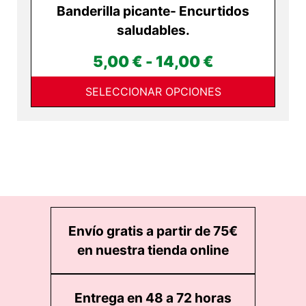
Banderilla picante- Encurtidos
saludables.
Rango
5,00
€
-
14,00
€
de
SELECCIONAR OPCIONES
precios:
desde
5,00 €
hasta
14,00 €
Envío gratis a partir de 75€
en nuestra tienda online
Entrega en 48 a 72 horas