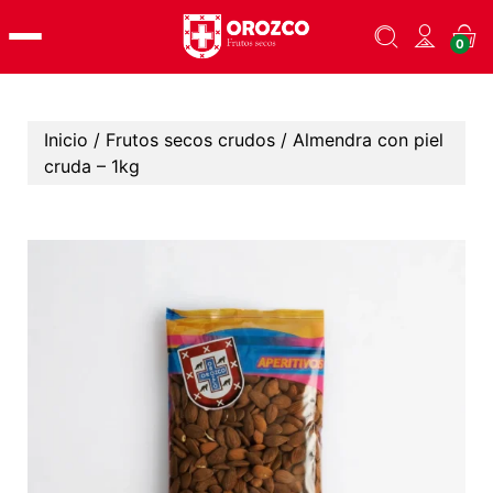
Skip
0
to
content
Inicio
/
Frutos secos crudos
/ Almendra con piel
cruda – 1kg