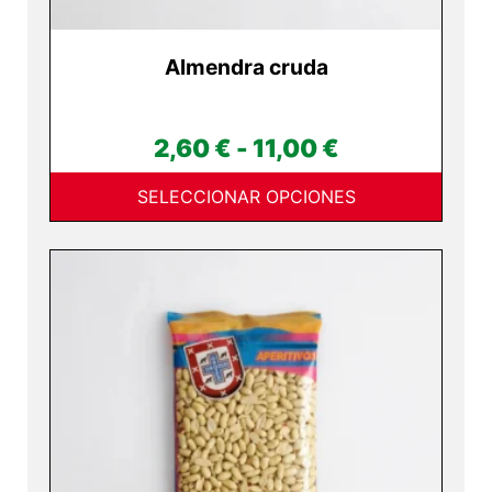
producto
Almendra cruda
Rango
2,60
€
-
11,00
€
de
SELECCIONAR OPCIONES
precios:
desde
2,60 €
hasta
11,00 €