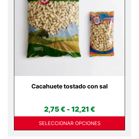
Las
opciones
se
pueden
elegir
en
la
página
de
producto
Cacahuete tostado con sal
Rango
2,75
€
-
12,21
€
de
SELECCIONAR OPCIONES
precios: