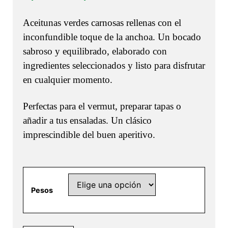
de
Aceitunas verdes carnosas rellenas con el
precios:
inconfundible toque de la anchoa. Un bocado
desde
sabroso y equilibrado, elaborado con
4,40 €
ingredientes seleccionados y listo para disfrutar
hasta
en cualquier momento.
12,65 €
Perfectas para el vermut, preparar tapas o
añadir a tus ensaladas. Un clásico
imprescindible del buen aperitivo.
Pesos