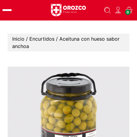
Skip
0
to
content
Inicio
/
Encurtidos
/ Aceituna con hueso sabor
anchoa