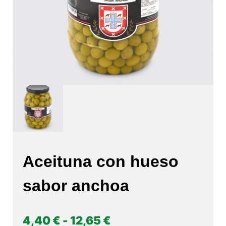
Aceituna con hueso
sabor anchoa
Rango
4,40
€
-
12,65
€