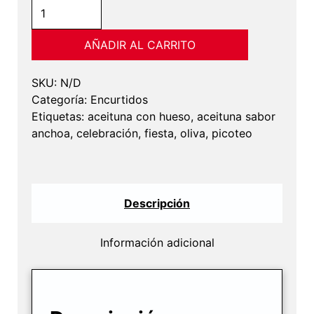
Aceituna
con
hueso
AÑADIR AL CARRITO
sabor
anchoa
SKU:
N/D
cantidad
Categoría:
Encurtidos
Etiquetas:
aceituna con hueso
,
aceituna sabor
anchoa
,
celebración
,
fiesta
,
oliva
,
picoteo
Descripción
Información adicional