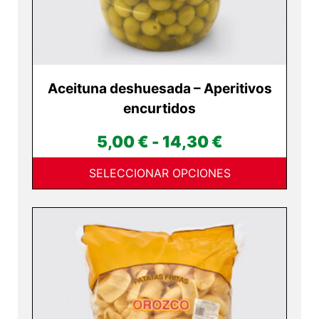
la
página
de
producto
Aceituna deshuesada – Aperitivos
encurtidos
Rango
5,00
€
-
14,30
€
de
SELECCIONAR OPCIONES
precios:
desde
5,00 €
hasta
14,30 €