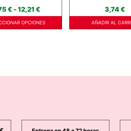
Rango
75
€
-
12,21
€
3,74
€
de
CCIONAR OPCIONES
AÑADIR AL CARR
precios:
desde
2,75 €
hasta
12,21 €
5€
Entrega en 48 a 72 horas