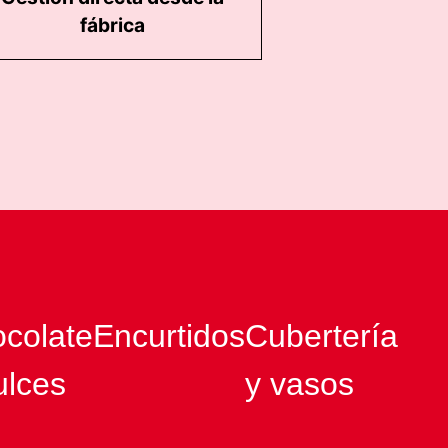
fábrica
colate
Encurtidos
Cubertería
ulces
y vasos