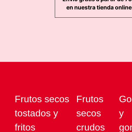
en nuestra tienda online
Frutos secos
Frutos
Go
tostados y
secos
y
fritos
crudos
go