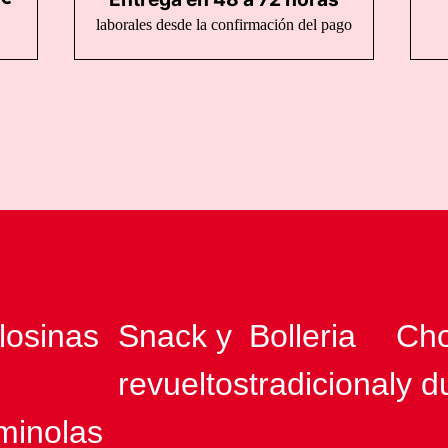
laborales desde la confirmación del pago
losinas
Snack y
Bolleria
Cho
revueltos
tradicional
y d
minolas