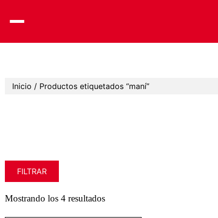
Skip
to
content
Inicio
/ Productos etiquetados “maní”
FILTRAR
Mostrando los 4 resultados