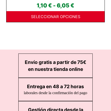
Rango
1,10
€
-
6,05
€
de
SELECCIONAR OPCIONES
precios:
desde
1,10 €
hasta
6,05 €
Envío gratis a partir de 75€
en nuestra tienda online
Entrega en 48 a 72 horas
laborales desde la confirmación del pago
Gestión directa desde la