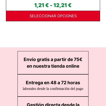
Rango
1,21
€
-
12,21
€
de
SELECCIONAR OPCIONES
precios:
desde
1,21 €
hasta
12,21 €
Envío gratis a partir de 75€
en nuestra tienda online
Entrega en 48 a 72 horas
laborales desde la confirmación del pago
Gestión directa desde la